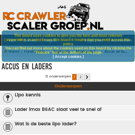
This board uses cookies to give you the best and most relevant
experience. In order to use this board it means that you need accept this
V&A
Doneer
Regels
Registreer
Aanmelden
policy.
You can find out more about the cookies used on this board by clicking the
Home
Forumoverzicht
Algemeen
Algemene techniek
Accus en laders
"Policies" link at the bottom of the page.
[ Accept cookies ]
Accus en laders
31 onderwerpen
1
2
Volgende
Onderwerpen
Lipo kennis
Lader imax B6AC slaat veel te snel af
Wat is de beste lipo lader?