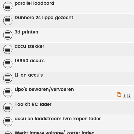
parallel laadbord
Dunnere 2s lippo gezocht
3d printen
accu stekker
18650 accu's
Li-on accu's
Lipo’s bewaren/vervoeren
1
2
Toolkit RC lader
accu en laadstroom ivm kopen lader
Werkt lagere voltage/ korter laden