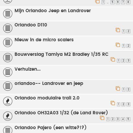
1
5
6
7
8
…
Mijn Orlandoo Jeep en Landrover
Orlandoo D110
1
2
Nieuw in de micro scalers
1
2
Bouwverslag Tamiya M2 Bradley 1/35 RC
1
2
3
Verhuizen...
orlandoo-- Landrover en jeep
1
2
Orlandoo modulaire trail 2.0
1
2
3
Orlandoo OH32A03 1/32 (de Land Rover)
1
2
3
4
5
Orlandoo Pajero (een witte?!?)