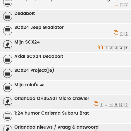
1
2
Deadbolt
SCX24 Jeep Gladiator
1
2
Mijn SCX24
1
2
3
4
5
Axial SCX24 Deadbolt
SCX24 Project(je)
Mijn mini’s 🚙
Orlandoo OH35A01 Micro crawler
1
4
5
6
7
…
1:24 humor Carisma Subaru Brat
Orlandoo nieuws / vraag & antwoord