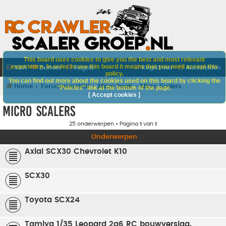
This board uses cookies to give you the best and most relevant
experience. In order to use this board it means that you need accept this
V&A
Doneer
Regels
Registreer
Aanmelden
policy.
You can find out more about the cookies used on this board by clicking the
Home
Forumoverzicht
Micro hoek
Micro Scalers
"Policies" link at the bottom of the page.
[ Accept cookies ]
Micro Scalers
25 onderwerpen • Pagina
1
van
1
Onderwerpen
Axial SCX30 Chevrolet K10
SCX30
Toyota SCX24
Tamiya 1/35 Leopard 2a6 RC bouwverslag.