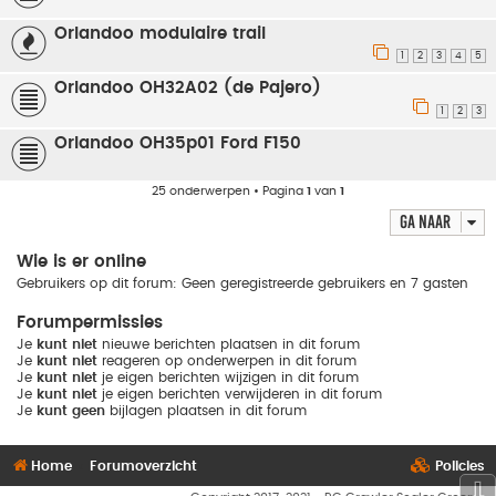
Orlandoo modulaire trail
1
2
3
4
5
Orlandoo OH32A02 (de Pajero)
1
2
3
Orlandoo OH35p01 Ford F150
25 onderwerpen • Pagina
1
van
1
Ga naar
Wie is er online
Gebruikers op dit forum: Geen geregistreerde gebruikers en 7 gasten
Forumpermissies
Je
kunt niet
nieuwe berichten plaatsen in dit forum
Je
kunt niet
reageren op onderwerpen in dit forum
Je
kunt niet
je eigen berichten wijzigen in dit forum
Je
kunt niet
je eigen berichten verwijderen in dit forum
Je
kunt geen
bijlagen plaatsen in dit forum
Home
Forumoverzicht
Policies
⇩