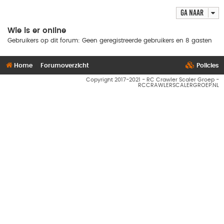
Ga naar
Wie is er online
Gebruikers op dit forum: Geen geregistreerde gebruikers en 8 gasten
Home
Forumoverzicht
Policies
Copyright 2017-2021 - RC Crawler Scaler Groep -
RCCRAWLERSCALERGROEP.NL