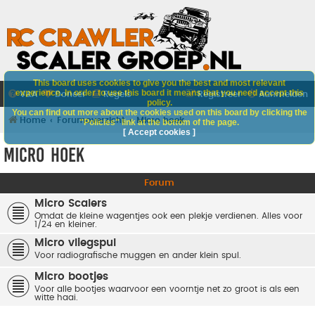
This board uses cookies to give you the best and most relevant
experience. In order to use this board it means that you need accept this
V&A
Doneer
Regels
Registreer
Aanmelden
policy.
You can find out more about the cookies used on this board by clicking the
Home
Forumoverzicht
Micro hoek
"Policies" link at the bottom of the page.
[ Accept cookies ]
Micro hoek
Forum
Micro Scalers
Omdat de kleine wagentjes ook een plekje verdienen. Alles voor
1/24 en kleiner.
Micro vliegspul
Voor radiografische muggen en ander klein spul.
Micro bootjes
Voor alle bootjes waarvoor een voorntje net zo groot is als een
witte haai.