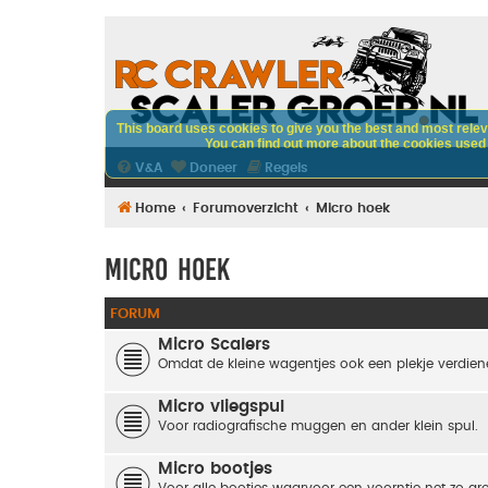
This board uses cookies to give you the best and most releva
You can find out more about the cookies used o
V&A
Doneer
Regels
Home
Forumoverzicht
Micro hoek
Micro hoek
FORUM
Micro Scalers
Omdat de kleine wagentjes ook een plekje verdienen
Micro vliegspul
Voor radiografische muggen en ander klein spul.
Micro bootjes
Voor alle bootjes waarvoor een voorntje net zo groo