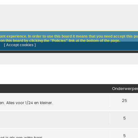
nt experience. In order to use this board it means that you need accept this pol
n this board by clicking the "Policies" link at the bottom of the page.
[ Accept cookies ]
Onderwerpe
25
. Alles voor 1/24 en kleiner.
5
5
t is als een witte haai.