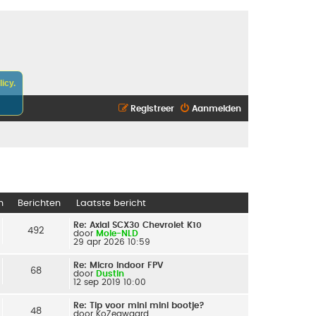
icy.
Registreer
Aanmelden
n
Berichten
Laatste bericht
Re: Axial SCX30 Chevrolet K10
492
door
Mole-NLD
29 apr 2026 10:59
Re: Micro indoor FPV
68
door
Dustin
12 sep 2019 10:00
Re: Tip voor mini mini bootje?
48
door
KoZegwaard