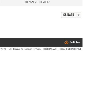
30 mei 2023 20:17
Ga naar
Policies
7-2021 - RC Crawler Scaler Groep - RCCRAWLERSCALERGROEP.NL