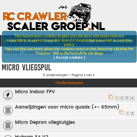
This board uses cookies to give you the best and most relevant
experience. In order to use this board it means that you need accept this
V&A
Doneer
Regels
Registreer
Aanmelden
policy.
You can find out more about the cookies used on this board by clicking the
Home
Forumoverzicht
Micro hoek
Micro vliegspul
"Policies" link at the bottom of the page.
[ Accept cookies ]
Micro vliegspul
5 onderwerpen • Pagina
1
van
1
Onderwerpen
Micro indoor FPV
1
2
3
4
Aanwijzingen voor micro quads (+- 65mm)
1
2
Micro Depron vliegtuigjes