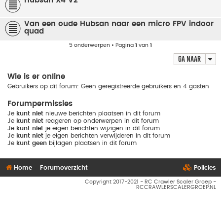
Hubsan X4 V2
Van een oude Hubsan naar een micro FPV indoor
quad
5 onderwerpen • Pagina
1
van
1
Ga naar
Wie is er online
Gebruikers op dit forum: Geen geregistreerde gebruikers en 4 gasten
Forumpermissies
Je
kunt niet
nieuwe berichten plaatsen in dit forum
Je
kunt niet
reageren op onderwerpen in dit forum
Je
kunt niet
je eigen berichten wijzigen in dit forum
Je
kunt niet
je eigen berichten verwijderen in dit forum
Je
kunt geen
bijlagen plaatsen in dit forum
Home
Forumoverzicht
Policies
Copyright 2017-2021 - RC Crawler Scaler Groep -
RCCRAWLERSCALERGROEP.NL