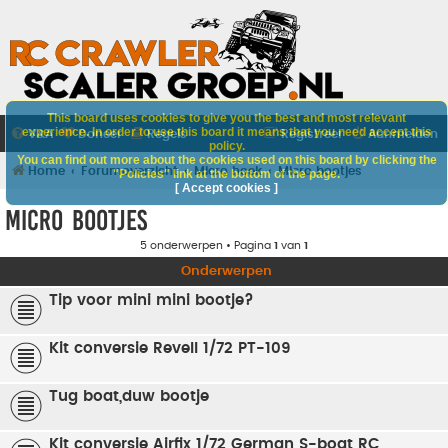
This board uses cookies to give you the best and most relevant
experience. In order to use this board it means that you need accept this
V&A
Doneer
Regels
Registreer
Aanmelden
policy.
You can find out more about the cookies used on this board by clicking the
Home
Forumoverzicht
Micro hoek
Micro bootjes
"Policies" link at the bottom of the page.
[ Accept cookies ]
Micro bootjes
5 onderwerpen • Pagina
1
van
1
Onderwerpen
Tip voor mini mini bootje?
Kit conversie Revell 1/72 PT-109
Tug boat,duw bootje
Kit conversie Airfix 1/72 German S-boat RC