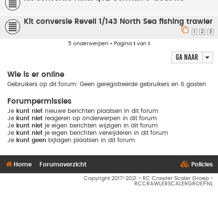
Kit conversie Revell 1/143 North Sea fishing trawler
1
2
3
5 onderwerpen • Pagina
1
van
1
Ga naar
Wie is er online
Gebruikers op dit forum: Geen geregistreerde gebruikers en 6 gasten
Forumpermissies
Je
kunt niet
nieuwe berichten plaatsen in dit forum
Je
kunt niet
reageren op onderwerpen in dit forum
Je
kunt niet
je eigen berichten wijzigen in dit forum
Je
kunt niet
je eigen berichten verwijderen in dit forum
Je
kunt geen
bijlagen plaatsen in dit forum
Home
Forumoverzicht
Policies
Copyright 2017-2021 - RC Crawler Scaler Groep -
RCCRAWLERSCALERGROEP.NL