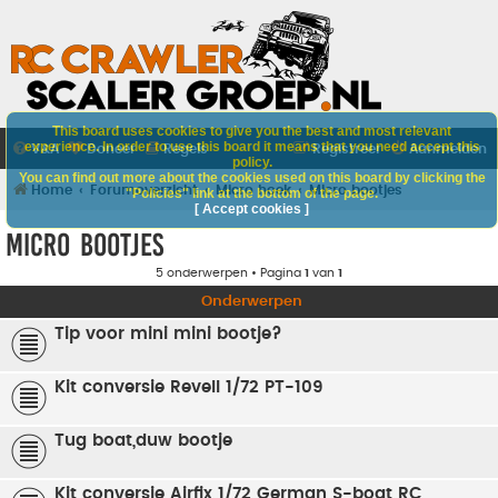
This board uses cookies to give you the best and most relevant
experience. In order to use this board it means that you need accept this
V&A
Doneer
Regels
Registreer
Aanmelden
policy.
You can find out more about the cookies used on this board by clicking the
Home
Forumoverzicht
Micro hoek
Micro bootjes
"Policies" link at the bottom of the page.
[ Accept cookies ]
Micro bootjes
5 onderwerpen • Pagina
1
van
1
Onderwerpen
Tip voor mini mini bootje?
Kit conversie Revell 1/72 PT-109
Tug boat,duw bootje
Kit conversie Airfix 1/72 German S-boat RC