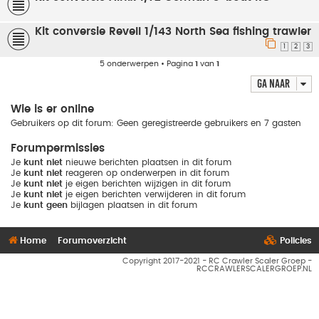
Kit conversie Revell 1/143 North Sea fishing trawler
1
2
3
5 onderwerpen • Pagina
1
van
1
Ga naar
Wie is er online
Gebruikers op dit forum: Geen geregistreerde gebruikers en 7 gasten
Forumpermissies
Je
kunt niet
nieuwe berichten plaatsen in dit forum
Je
kunt niet
reageren op onderwerpen in dit forum
Je
kunt niet
je eigen berichten wijzigen in dit forum
Je
kunt niet
je eigen berichten verwijderen in dit forum
Je
kunt geen
bijlagen plaatsen in dit forum
Home
Forumoverzicht
Policies
Copyright 2017-2021 - RC Crawler Scaler Groep -
RCCRAWLERSCALERGROEP.NL