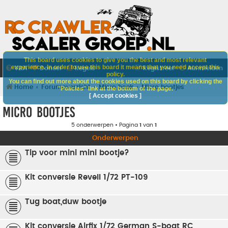
This board uses cookies to give you the best and most relevant
experience. In order to use this board it means that you need accept this
V&A
Doneer
Regels
Registreer
Aanmelden
policy.
You can find out more about the cookies used on this board by clicking the
Home
Forumoverzicht
Micro hoek
Micro bootjes
"Policies" link at the bottom of the page.
[ Accept cookies ]
Micro bootjes
5 onderwerpen • Pagina
1
van
1
Onderwerpen
Tip voor mini mini bootje?
Kit conversie Revell 1/72 PT-109
Tug boat,duw bootje
Kit conversie Airfix 1/72 German S-boat RC