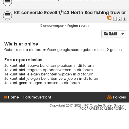
Kit conversie Revell 1/143 North Sea fishing trawler
1
2
3
5 onderwerpen • Pagina
1
van
1
Ga naar
Wie is er online
Gebruikers op dit forum: Geen geregistreerde gebruikers en 2 gasten
Forumpermissies
Je
kunt niet
nieuwe berichten plaatsen in dit forum
Je
kunt niet
reageren op onderwerpen in dit forum
Je
kunt niet
je eigen berichten wijzigen in dit forum
Je
kunt niet
je eigen berichten verwijderen in dit forum
Je
kunt geen
bijlagen plaatsen in dit forum
Home
Forumoverzicht
Policies
Copyright 2017-2021 - RC Crawler Scaler Groep -
RCCRAWLERSCALERGROEP.NL