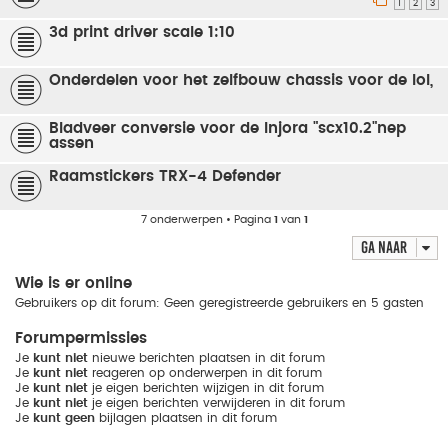
1
2
3
3d print driver scale 1:10
Onderdelen voor het zelfbouw chassis voor de lol,
Bladveer conversie voor de Injora "scx10.2"nep
assen
Raamstickers TRX-4 Defender
7 onderwerpen • Pagina
1
van
1
Ga naar
Wie is er online
Gebruikers op dit forum: Geen geregistreerde gebruikers en 5 gasten
Forumpermissies
Je
kunt niet
nieuwe berichten plaatsen in dit forum
Je
kunt niet
reageren op onderwerpen in dit forum
Je
kunt niet
je eigen berichten wijzigen in dit forum
Je
kunt niet
je eigen berichten verwijderen in dit forum
Je
kunt geen
bijlagen plaatsen in dit forum