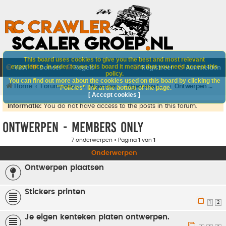
This board uses cookies to give you the best and most relevant
experience. In order to use this board it means that you need accept this
V&A
Doneer
Regels
Registreer
Aanmelden
policy.
You can find out more about the cookies used on this board by clicking the
Home
Forumoverzicht
Algemeen
Algemene techniek
Ontwerpen - MEMBERS ONLY
"Policies" link at the bottom of the page.
[ Accept cookies ]
Informatie:
You do not have access to the posts in this forum.
Ontwerpen - MEMBERS ONLY
7 onderwerpen • Pagina
1
van
1
Onderwerpen
Ontwerpen plaatsen
Stickers printen
1
2
Je eigen kenteken platen ontwerpen.