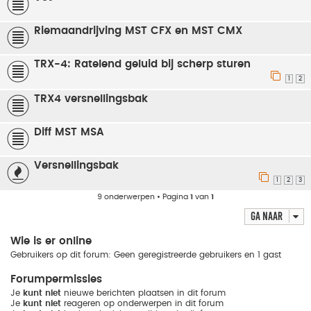
Riemaandrijving MST CFX en MST CMX
TRX-4: Ratelend geluid bij scherp sturen
1
2
TRX4 versnellingsbak
Diff MST MSA
Versnellingsbak
1
2
3
9 onderwerpen • Pagina
1
van
1
Ga naar
Wie is er online
Gebruikers op dit forum: Geen geregistreerde gebruikers en 1 gast
Forumpermissies
Je
kunt niet
nieuwe berichten plaatsen in dit forum
Je
kunt niet
reageren op onderwerpen in dit forum