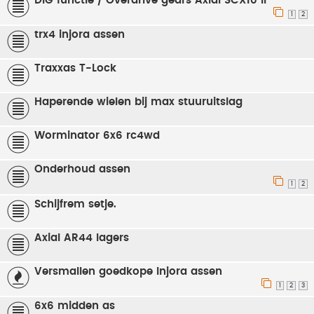
DIG functie / Overdrive gears Axial SCX10 II
1
2
trx4 injora assen
Traxxas T-Lock
Haperende wielen bij max stuuruitslag
Worminator 6x6 rc4wd
Onderhoud assen
1
2
Schijfrem setje.
Axial AR44 lagers
Versmallen goedkope Injora assen
1
2
3
6x6 midden as