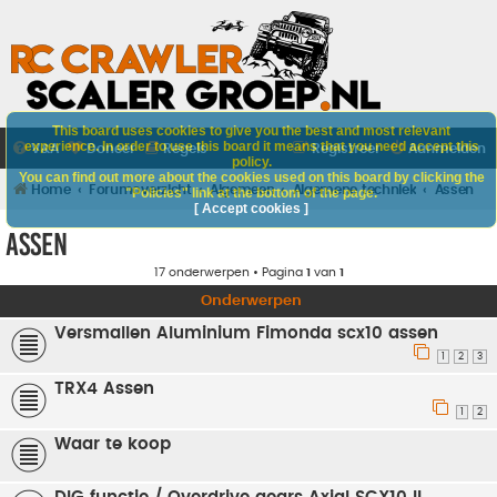
This board uses cookies to give you the best and most relevant
experience. In order to use this board it means that you need accept this
V&A
Doneer
Regels
Registreer
Aanmelden
policy.
You can find out more about the cookies used on this board by clicking the
Home
Forumoverzicht
Algemeen
Algemene techniek
Assen
"Policies" link at the bottom of the page.
[ Accept cookies ]
Assen
17 onderwerpen • Pagina
1
van
1
Onderwerpen
Versmallen Aluminium Fimonda scx10 assen
1
2
3
TRX4 Assen
1
2
Waar te koop