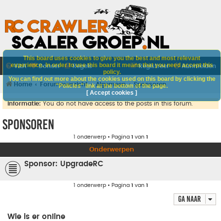
This board uses cookies to give you the best and most relevant
experience. In order to use this board it means that you need accept this
V&A
Doneer
Regels
Registreer
Aanmelden
policy.
You can find out more about the cookies used on this board by clicking the
Home
Forumoverzicht
Algemeen
Sponsoren
"Policies" link at the bottom of the page.
[ Accept cookies ]
Informatie:
You do not have access to the posts in this forum.
Sponsoren
1 onderwerp • Pagina
1
van
1
Onderwerpen
Sponsor: UpgradeRC
1 onderwerp • Pagina
1
van
1
Ga naar
Wie is er online