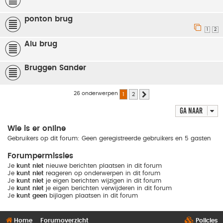
ponton brug
1
2
Alu brug
Bruggen Sander
26 onderwerpen
1
2
Volgende
Ga naar
Wie is er online
Gebruikers op dit forum: Geen geregistreerde gebruikers en 5 gasten
Forumpermissies
Je
kunt niet
nieuwe berichten plaatsen in dit forum
Je
kunt niet
reageren op onderwerpen in dit forum
Je
kunt niet
je eigen berichten wijzigen in dit forum
Je
kunt niet
je eigen berichten verwijderen in dit forum
Je
kunt geen
bijlagen plaatsen in dit forum
Home
Forumoverzicht
Policies