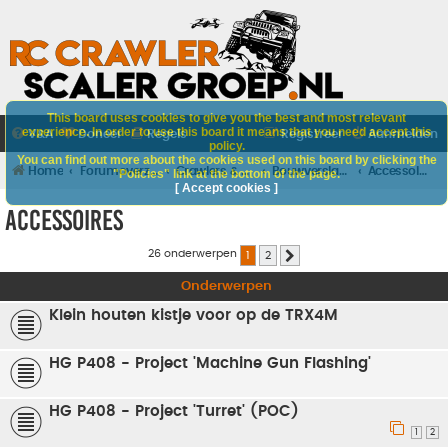
This board uses cookies to give you the best and most relevant
experience. In order to use this board it means that you need accept this
V&A
Doneer
Regels
Registreer
Aanmelden
policy.
You can find out more about the cookies used on this board by clicking the
Home
Forumoverzicht
Crawlers & Scalers
Bouwverslagen
Accessoires
"Policies" link at the bottom of the page.
[ Accept cookies ]
Accessoires
26 onderwerpen
1
2
Volgende
Onderwerpen
Klein houten kistje voor op de TRX4M
HG P408 - Project 'Machine Gun Flashing'
HG P408 - Project 'Turret' (POC)
1
2