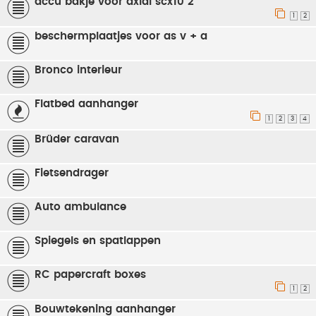
accu bakje voor axial scx10 2
1
2
beschermplaatjes voor as v + a
Bronco interieur
Flatbed aanhanger
1
2
3
4
Brüder caravan
Fietsendrager
Auto ambulance
Spiegels en spatlappen
RC papercraft boxes
1
2
Bouwtekening aanhanger