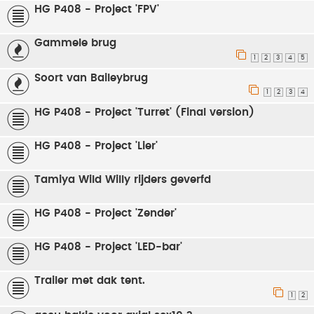
HG P408 - Project 'FPV'
Gammele brug
1
2
3
4
5
Soort van Baileybrug
1
2
3
4
HG P408 - Project 'Turret' (Final version)
HG P408 - Project 'Lier'
Tamiya Wild Willy rijders geverfd
HG P408 - Project 'Zender'
HG P408 - Project 'LED-bar'
Trailer met dak tent.
1
2