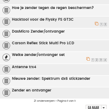
Hoe je zender tegen de regen beschermen?
Hacktool voor de Flysky FS GT3C
1
2
DasMicro Zender/ontvanger
Carson Reflex Stick Multi Pro LCD
Welke zender/ontvanger set
1
2
3
4
Antenne trx4
Nieuwe zender: Spektrum dx6 stickzender
Zender en ontvanger
21 onderwerpen • Pagina
1
van
1
Ga naar