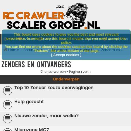
This board uses cookies to give you the best and most relevant
experience. In order to use this board it means that you need accept this
V&A
Doneer
Regels
Registreer
Aanmelden
policy.
You can find out more about the cookies used on this board by clicking the
Home
Forumoverzicht
Algemeen
Algemene techniek
Zenders en ontvangers
"Policies" link at the bottom of the page.
[ Accept cookies ]
Zenders en ontvangers
21 onderwerpen • Pagina
1
van
1
Onderwerpen
Top 10 Zender keuze overwegingen
Hulp gezocht
Nieuwe zender, maar welke?
Microzone MC7