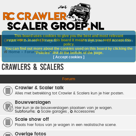
This board uses cookies to give you the best and most relevant
experience. In order to use this board it means that you need accept this
V&A
Doneer
Regels
Registreer
Aanmelden
policy.
You can find out more about the cookies used on this board by clicking the
Home
Forumoverzicht
Crawlers & Scalers
"Policies" link at the bottom of the page.
[ Accept cookies ]
Crawlers & Scalers
Forum
Crawler & Scaler talk
Alles met betrekking tot Crawler & Scalers kun je hier posten.
Bouwverslagen
Hier kun je de bouwverslagen plaatsen van je wagen.
Subforums:
Scale garages
,
Accessoires
Scale show off
Plaats hier fotos van je wagen in een realistische scene.
Overige fotos