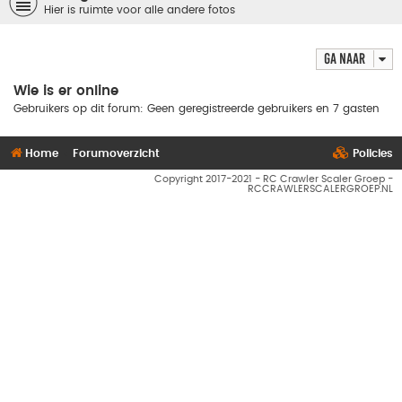
Hier is ruimte voor alle andere fotos
Ga naar
Wie is er online
Gebruikers op dit forum: Geen geregistreerde gebruikers en 7 gasten
Home
Forumoverzicht
Policies
Copyright 2017-2021 - RC Crawler Scaler Groep -
RCCRAWLERSCALERGROEP.NL