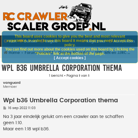
This board uses cookies to give you the best and most relevant
experience. In order to use this board it means that you need accept this
V&A
Doneer
Regels
Registreer
Aanmelden
policy.
You can find out more about the cookies used on this board by clicking the
Home
Forumoverzicht
Overige RC auto's
WPL, MN en JJRC autos
"Policies" link at the bottom of the page.
[ Accept cookies ]
Wpl b36 Umbrella Corporation thema
1 bericht • Pagina
1
van
1
vanguard
Member
Wpl b36 Umbrella Corporation thema
B
16 sep 2022 11:03
e
r
Na 3 jaar eindelijk gelukt om een crawler aan te schaffen
i
geen 1:10.
c
h
Maar een 1:18 wpl b36.
t