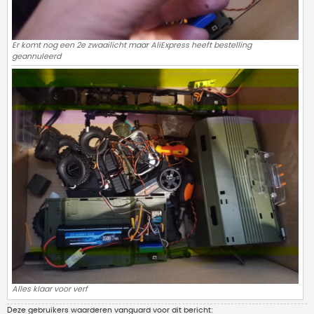
Er komt nog een 2e zwaailicht maar AliExpress heeft bestelling
geannuleerd
Alles klaar voor verf
Deze gebruikers waarderen
vanguard
voor dit bericht: