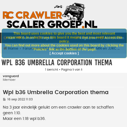
This board uses cookies to give you the best and most relevant
experience. In order to use this board it means that you need accept this
V&A
Doneer
Regels
Registreer
Aanmelden
policy.
You can find out more about the cookies used on this board by clicking the
Home
Forumoverzicht
Overige RC auto's
WPL, MN en JJRC autos
"Policies" link at the bottom of the page.
[ Accept cookies ]
Wpl b36 Umbrella Corporation thema
1 bericht • Pagina
1
van
1
vanguard
Member
Wpl b36 Umbrella Corporation thema
B
16 sep 2022 11:03
e
r
Na 3 jaar eindelijk gelukt om een crawler aan te schaffen
i
geen 1:10.
c
h
Maar een 1:18 wpl b36.
t