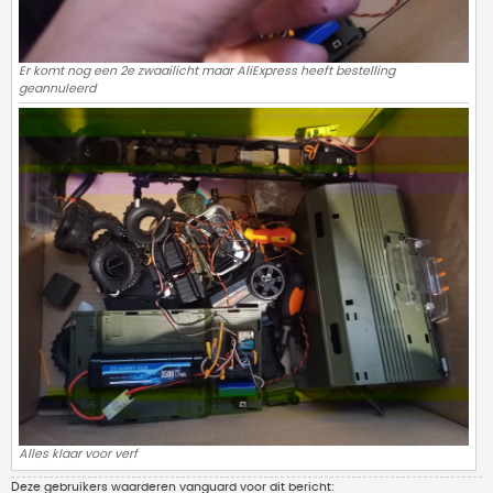
Er komt nog een 2e zwaailicht maar AliExpress heeft bestelling
geannuleerd
Alles klaar voor verf
Deze gebruikers waarderen
vanguard
voor dit bericht: