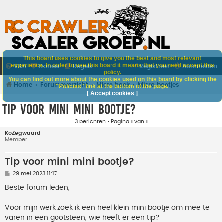
This board uses cookies to give you the best and most relevant
experience. In order to use this board it means that you need accept this
V&A
Doneer
Regels
Registreer
Aanmelden
policy.
You can find out more about the cookies used on this board by clicking the
Home
Forumoverzicht
Micro hoek
Micro bootjes
"Policies" link at the bottom of the page.
[ Accept cookies ]
Tip voor mini mini bootje?
3 berichten • Pagina
1
van
1
KoZegwaard
Member
Tip voor mini mini bootje?
B
29 mei 2023 11:17
e
r
Beste forum leden,
i
c
h
Voor mijn werk zoek ik een heel klein mini bootje om mee te
t
varen in een gootsteen, wie heeft er een tip?