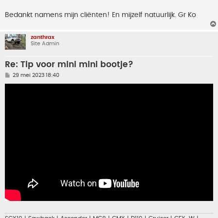
Bedankt namens mijn cliënten! En mijzelf natuurlijk. Gr Ko
zanthrax
Site Admin
Re: Tip voor mini mini bootje?
B
29 mei 2023 18:40
e
r
i
c
h
t