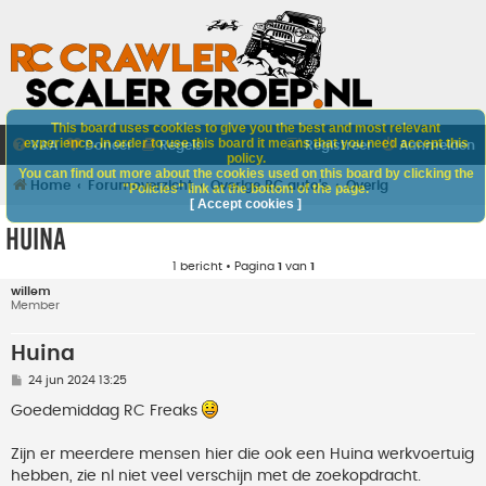
This board uses cookies to give you the best and most relevant
experience. In order to use this board it means that you need accept this
V&A
Doneer
Regels
Registreer
Aanmelden
policy.
You can find out more about the cookies used on this board by clicking the
Home
Forumoverzicht
Overige RC auto's
Overig
"Policies" link at the bottom of the page.
[ Accept cookies ]
Huina
1 bericht • Pagina
1
van
1
willem
Member
Huina
B
24 jun 2024 13:25
e
r
Goedemiddag RC Freaks
i
c
h
Zijn er meerdere mensen hier die ook een Huina werkvoertuig
t
hebben, zie nl niet veel verschijn met de zoekopdracht.