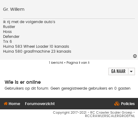
Gr. Willem
ik rij met de volgende auto's
Rustler
Hoss
Defender
Trx 6
Huina 583 Wheel Loader 10 kanaals
Huina 580 graafmachine 23 kanaals
1 bericht • Pagina
1
van
1
Ga naar
Wie is er online
Gebruikers op dit forum: Geen geregistreerde gebruikers en 0 gasten
Home
Forumoverzicht
Policies
Copyright 2017-2021 - RC Crawler Scaler Groep -
RCCRAWLERSCALERGROEP.NL