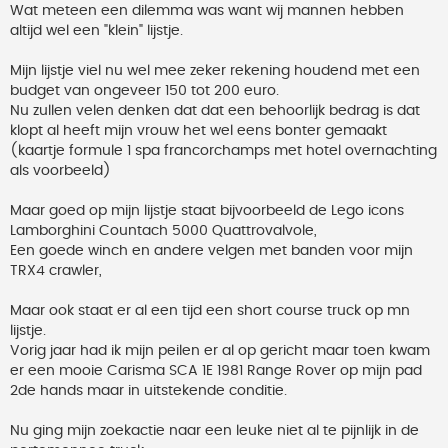
Wat meteen een dilemma was want wij mannen hebben
altijd wel een "klein" lijstje.
Mijn lijstje viel nu wel mee zeker rekening houdend met een
budget van ongeveer 150 tot 200 euro.
Nu zullen velen denken dat dat een behoorlijk bedrag is dat
klopt al heeft mijn vrouw het wel eens bonter gemaakt
(kaartje formule 1 spa francorchamps met hotel overnachting
als voorbeeld)
Maar goed op mijn lijstje staat bijvoorbeeld de Lego icons
Lamborghini Countach 5000 Quattrovalvole,
Een goede winch en andere velgen met banden voor mijn
TRX4 crawler,
Maar ook staat er al een tijd een short course truck op mn
lijstje.
Vorig jaar had ik mijn peilen er al op gericht maar toen kwam
er een mooie Carisma SCA 1E 1981 Range Rover op mijn pad
2de hands maar in uitstekende conditie.
Nu ging mijn zoekactie naar een leuke niet al te pijnlijk in de