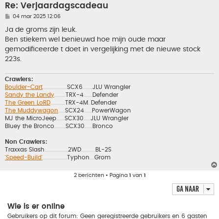
Re: Verjaardagscadeau
B
04 mar 2025 12:06
e
r
Ja de groms zijn leuk.
i
Ben stiekem wel benieuwd hoe mijn oude maar
c
h
gemodificeerde t doet in vergelijking met de nieuwe stock
t
223s.
Crawlers:
Boulder-Cart
SCX6
JLU Wrangler
..................................................
....................
Sandy the Landy
TRX-4
Defender
.......................
..................
The Green LoRD
TRX-4M
Defender
..............................
......
The Muddywagon
SCX24
PowerWagon
..............
................
MJ the MicroJeep
SCX30
JLU Wrangler
.................
..............
Bluey the Bronco
SCX30
Bronco
.......................
................
Non Crawlers:
Traxxas Slash
2WD
BL-2S
................................................
.............................
'Speed-Build'
Typhon
Grom
..................................................
..........
2 berichten • Pagina
1
van
1
Ga naar
Wie is er online
Gebruikers op dit forum: Geen geregistreerde gebruikers en 6 gasten