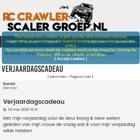
This board uses cookies to give you the best and most relevant
experience. In order to use this board it means that you need accept this
V&A
Doneer
Regels
Registreer
Aanmelden
policy.
You can find out more about the cookies used on this board by clicking the
Home
Forumoverzicht
Overige RC auto's
Offroad
"Policies" link at the bottom of the page.
[ Accept cookies ]
Verjaardagscadeau
2 berichten • Pagina
1
van
1
Rain06
Member
Verjaardagscadeau
B
02 mar 2025 16:41
e
r
Met mijn verjaardag voor de deur kreeg ik twee weken
i
geleden van mijn vrouw de vraag wat ik voor mijn verjaardag
c
h
wilde hebben.
t