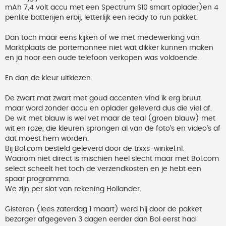
mAh 7,4 volt accu met een Spectrum S10 smart oplader)en 4
penlite batterijen erbij, letterlijk een ready to run pakket.
Dan toch maar eens kijken of we met medewerking van
Marktplaats de portemonnee niet wat dikker kunnen maken
en ja hoor een oude telefoon verkopen was voldoende.
En dan de kleur uitkiezen:
De zwart mat zwart met goud accenten vind ik erg bruut
maar word zonder accu en oplader geleverd dus die viel af.
De wit met blauw is wel vet maar de teal (groen blauw) met
wit en roze, die kleuren sprongen al van de foto's en video's af
dat moest hem worden.
Bij Bol.com besteld geleverd door de trxxs-winkel.nl.
Waarom niet direct is mischien heel slecht maar met Bol.com
select scheelt het toch de verzendkosten en je hebt een
spaar programma.
We zijn per slot van rekening Hollander.
Gisteren (lees zaterdag 1 maart) werd hij door de pakket
bezorger afgegeven 3 dagen eerder dan Bol eerst had