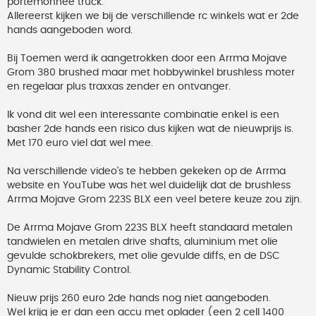
portemonnee truck.
Allereerst kijken we bij de verschillende rc winkels wat er 2de
hands aangeboden word.
Bij Toemen werd ik aangetrokken door een Arrma Mojave
Grom 380 brushed maar met hobbywinkel brushless moter
en regelaar plus traxxas zender en ontvanger.
Ik vond dit wel een interessante combinatie enkel is een
basher 2de hands een risico dus kijken wat de nieuwprijs is.
Met 170 euro viel dat wel mee.
Na verschillende video's te hebben gekeken op de Arrma
website en YouTube was het wel duidelijk dat de brushless
Arrma Mojave Grom 223S BLX een veel betere keuze zou zijn.
De Arrma Mojave Grom 223S BLX heeft standaard metalen
tandwielen en metalen drive shafts, aluminium met olie
gevulde schokbrekers, met olie gevulde diffs, en de DSC
Dynamic Stability Control.
Nieuw prijs 260 euro 2de hands nog niet aangeboden.
Wel krijg je er dan een accu met oplader (een 2 cell 1400