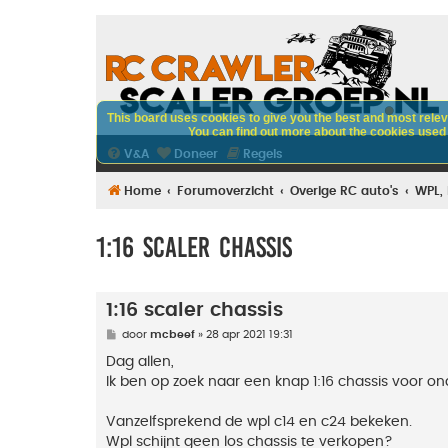
This board uses cookies to give you the best and most releva
You can find out more about the cookies used o
V&A
Doneer
Regels
Home
Forumoverzicht
Overige RC auto's
WPL,
1:16 scaler chassis
1:16 scaler chassis
B
door
mcbeef
»
28 apr 2021 19:31
e
r
Dag allen,
i
Ik ben op zoek naar een knap 1:16 chassis voor on
c
h
t
Vanzelfsprekend de wpl c14 en c24 bekeken.
Wpl schijnt geen los chassis te verkopen?