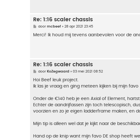
Re: 1:16 scaler chassis
B
door
mcbeef
»
28 apr 2021 23:45
e
r
Merci! Ik houd mij tevens aanbevolen voor de a
i
c
h
t
Re: 1:16 scaler chassis
B
door
KoZegwaard
»
03 mei 2021 08:52
e
r
Hoi Beef leuk project.
i
Ik las je vraag en ging meteen kijken bij mijn favo
c
h
t
Onder de €140 heb je een Axial of Element, hartst
Echter de aandrijfassen zijn toch telescopisch, du
voorzien en zo je eigen ladderframe maken, en da
Mijn tip is alleen wel dat je kijkt naar de beschikb
Hand op de knip want mijn favo DE shop heeft w