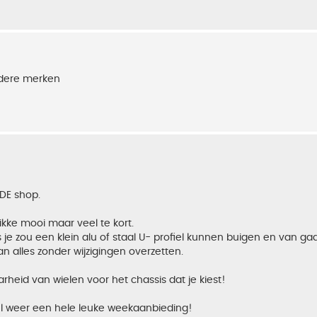
ndere merken
 DE shop.
ikke mooi maar veel te kort.
s je zou een klein alu of staal U- profiel kunnen buigen en van gaa
n alles zonder wijzigingen overzetten.
aarheid van wielen voor het chassis dat je kiest!
el weer een hele leuke weekaanbieding!