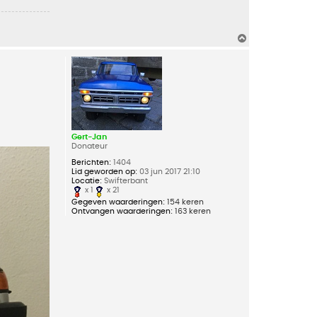
O
m
h
o
o
g
Gert-Jan
Donateur
Berichten:
1404
Lid geworden op:
03 jun 2017 21:10
Locatie:
Swifterbant
x 1
x 21
Gegeven waarderingen:
154 keren
Ontvangen waarderingen:
163 keren