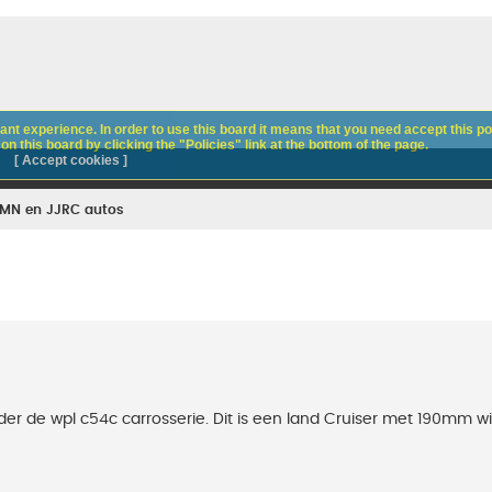
nt experience. In order to use this board it means that you need accept this pol
n this board by clicking the "Policies" link at the bottom of the page.
[ Accept cookies ]
 MN en JJRC autos
der de wpl c54c carrosserie. Dit is een land Cruiser met 190mm wi