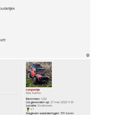
oudelijke
eeft
O
m
h
o
o
g
coopertje
Site Admin
Berichten:
1232
Lid geworden op:
27 mei 2020 11:51
Locatie:
Eindhoven
x 1
Gegeven waarderingen:
551 keren