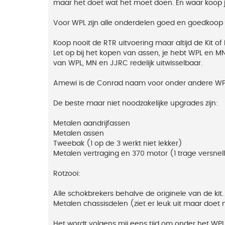
maar het doet wat het moet doen. En waar koop 
Voor WPL zijn alle onderdelen goed en goedkoop te k
Koop nooit de RTR uitvoering maar altijd de Kit of
Let op bij het kopen van assen, je hebt WPL en MN
van WPL, MN en JJRC redelijk uitwisselbaar.
Amewi is de Conrad naam voor onder andere WPL sp
De beste maar niet noodzakelijke upgrades zijn:
Metalen aandrijfassen
Metalen assen
Tweebak (1 op de 3 werkt niet lekker)
Metalen vertraging en 370 motor (1 trage versne
Rotzooi:
Alle schokbrekers behalve de originele van de kit.
Metalen chassisdelen (ziet er leuk uit maar doet 
Het wordt volgens mij eens tijd om onder het WPL