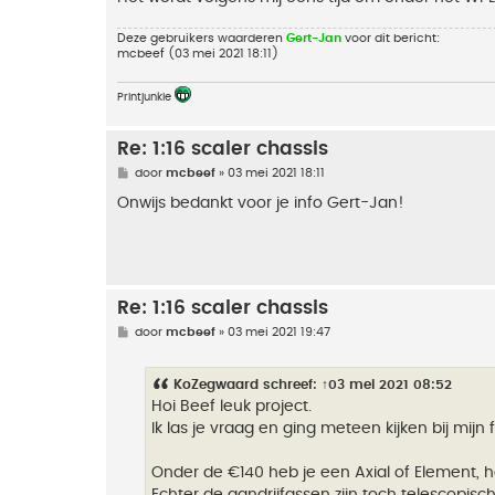
Deze gebruikers waarderen
Gert-Jan
voor dit bericht:
mcbeef
(03 mei 2021 18:11)
Printjunkie
Re: 1:16 scaler chassis
B
door
mcbeef
»
03 mei 2021 18:11
e
r
Onwijs bedankt voor je info Gert-Jan!
i
c
h
t
Re: 1:16 scaler chassis
B
door
mcbeef
»
03 mei 2021 19:47
e
r
i
KoZegwaard
schreef:
↑
03 mei 2021 08:52
c
h
Hoi Beef leuk project.
t
Ik las je vraag en ging meteen kijken bij mijn
Onder de €140 heb je een Axial of Element, ha
Echter de aandrijfassen zijn toch telescopisch