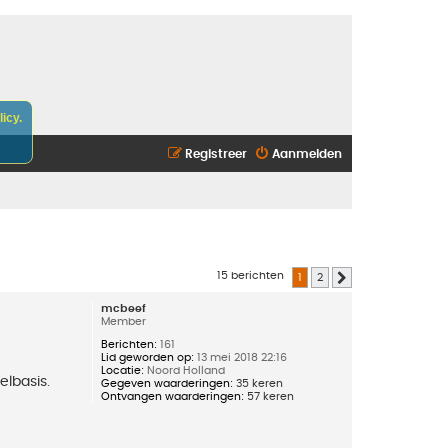
icy.
Registreer
Aanmelden
15 berichten
1
2
Volgende
mcbeef
Member
Berichten:
161
Lid geworden op:
13 mei 2018 22:16
Locatie:
Noord Holland
elbasis.
Gegeven waarderingen:
35 keren
Ontvangen waarderingen:
57 keren