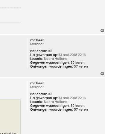
O
m
h
mcbeef
o
Member
o
g
Berichten:
161
Lid geworden op:
13 mei 2018 22:16
Locatie:
Noord Holland
Gegeven waarderingen:
35 keren
Ontvangen waarderingen:
57 keren
O
m
h
mcbeef
o
Member
o
g
Berichten:
161
Lid geworden op:
13 mei 2018 22:16
Locatie:
Noord Holland
Gegeven waarderingen:
35 keren
Ontvangen waarderingen:
57 keren
n gaatjes