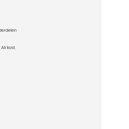
nderdelen
li kost.