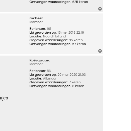
Ontvangen waarderingen:
625 keren
O
m
h
mcbeef
o
Member
o
g
Berichten:
161
Lid geworden op:
13 mei 2018 22:16
Locatie:
Noord Holland
Gegeven waarderingen:
35 keren
Ontvangen waarderingen:
57 keren
O
m
h
KoZegwaard
o
Member
o
g
Berichten:
53
Lid geworden op:
20 mar 2020 21:03
Locatie:
Alkmaar
Gegeven waarderingen:
7 keren
Ontvangen waarderingen:
8 keren
tjes