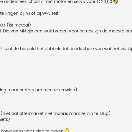
je anders een chassis met motor en servo voor € 20,00
.
rijgen bij Ali of bij WPL zelf.
 KM (kit metaal)
. Die van MN zijn een stuk breder. Voor de rest zijn de meeste o
ul. Je betaald het dubbele tot driedubbele van wat het via bij A
lling maar perfect om mee te crawlen)
 (niet dat aftermarket niet mooi is maar ze zijn te stug)
niets)
 kopje eens wat uitleg te geven