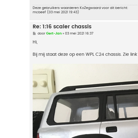
Deze gebruikers waarderen
KoZegwaard
voor dit bericht:
mcbeef
(03 mei 2021 19:43)
Re: 1:16 scaler chassis
B
door
Gert-Jan
»
03 mei 2021 16:37
e
r
Hi,
i
c
h
Bij mij staat deze op een WPL C24 chassis. Zie link
t