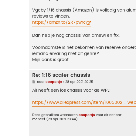
Vgeby 1/16 chassis (Amazon) is volledig van alumi
reviews te vinden.
https://amzn.to/2R7pwrc
Dan heb je nog chassis' van amewi en ftx.
Voornaamste is het bekomen van reserve onderdele
iemand ervaring met dit genre?
Mijn dank is groot.
Re: 1:16 scaler chassis
B
door
coopertje
»
28 apr 2021 20:25
e
r
Ali heeft een los chassis voor de WPL:
i
c
h
https://www.aliexpress.com/item/1005002 ... we
t
Deze gebruikers waarderen
coopertje
voor dit bericht:
mcbeef
(28 apr 2021 23:44)