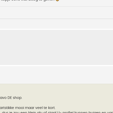
 favo DE shop.
rtstikke mooi maar veel te kort.
, dus je zou een klein alu of staal U- profiel kunnen buigen en va