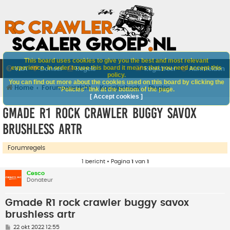
This board uses cookies to give you the best and most relevant
experience. In order to use this board it means that you need accept this
V&A
Doneer
Regels
Registreer
Aanmelden
policy.
You can find out more about the cookies used on this board by clicking the
Home
Forumoverzicht
Koopjeshoek
Plugjes
"Policies" link at the bottom of the page.
[ Accept cookies ]
Gmade R1 rock crawler buggy savox
brushless artr
Forumregels
1 bericht • Pagina
1
van
1
Cesco
Donateur
Gmade R1 rock crawler buggy savox
brushless artr
B
22 okt 2022 12:55