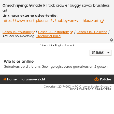
e
r
Omschrijving:
Gmade R1 rock crawler buggy savox brushless
i
artr
c
h
Link naar externe advertentie:
t
https://www.marktplaats.nl/v/hobby-en-v ... hless-artr
Cesco RC Youtube
/
Cesco RC Instagram
/
Cesco's RC Collectie
/
Actueel bouwverslag:
Tracrawler Build
1 bericht • Pagina
1
van
1
Ga naar
Wie is er online
Gebruikers op dit forum: Geen geregistreerde gebruikers en 2 gasten
Home
Forumoverzicht
Policies
Copyright 2017-2021 - RC Crawler Scaler Groep -
RCCRAWLERSCALERGROEP.NL